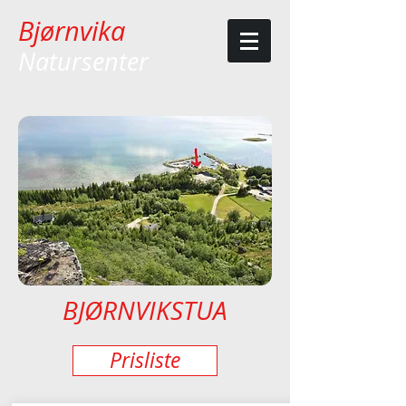
Bjørnvika
Natursenter
BJØRNVIKSTUA
Prisliste